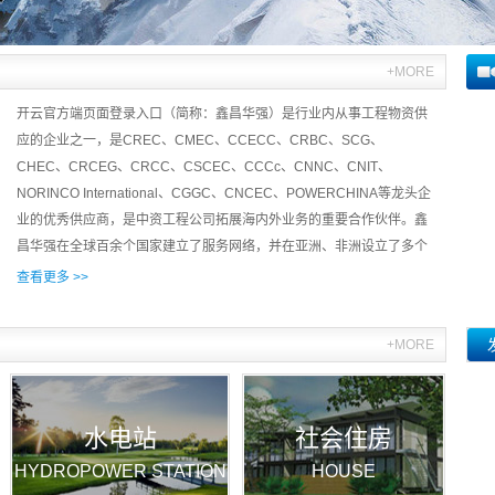
+MORE
开云官方端页面登录入口（简称：鑫昌华强）是行业内从事工程物资供
应的企业之一，是CREC、CMEC、CCECC、CRBC、SCG、
CHEC、CRCEG、CRCC、CSCEC、CCCc、CNNC、CNIT、
NORINCO International、CGGC、CNCEC、POWERCHINA等龙头企
业的优秀供应商，是中资工程公司拓展海内外业务的重要合作伙伴。鑫
昌华强在全球百余个国家建立了服务网络，并在亚洲、非洲设立了多个
分支机构。为全球数十万家包括建筑工程、生产制造、航天军工、能源
查看更多 >>
电力、钢铁冶金、水利水电、交通桥梁，石油化工、铁路隧道、地下管
廊、国际贸易等不同类型的客户提供物资保障服务。华强云采——是鑫
+MORE
昌华强旗下的电商平台，是集数字化平台打造、工业品全品类销售以及
国际贸易于一体的一站式工业品服务平台。在未来的发展过程中，鑫昌
华强将继续积极响应国家号召，做好国内外工程物资保障工作的同时，
赋能科技新基建和民生新基建，打造经济新引擎。...
水电站
社会住房
HYDROPOWER STATION
HOUSE