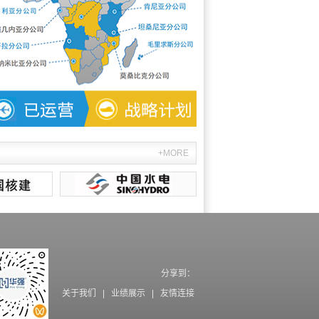
+MORE
分享到：
关于我们
|
业绩展示
|
友情连接