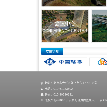
会议中心
CONFERENCE CENTER
友情链接
地址：北京市大兴区垡上路东工业区88号
电话：010-61233602
传真：010-80236131
版权所有©2016 开云官方端页面登录入口 京ICP