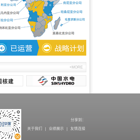
+MORE
分享到：
关于我们
|
业绩展示
|
友情连接