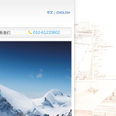
中文
|
ENGLISH
010-61233602
系我们