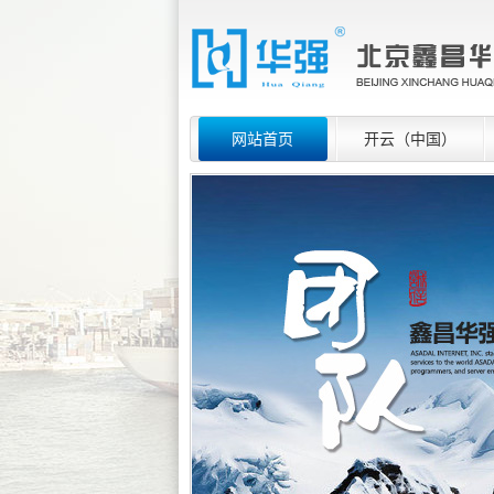
网站首页
开云（中国）