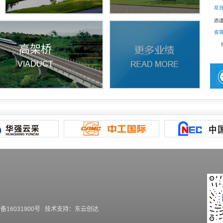
高架桥
VIADUCT
备16031900号 技术支持：
东云创达