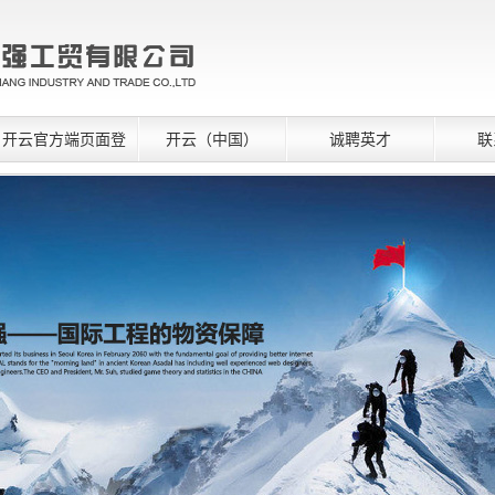
开云官方端页面登
开云（中国）
诚聘英才
联
录入口