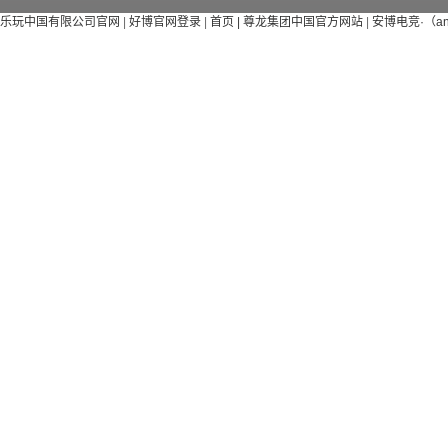
乐玩中国有限公司官网
|
好博官网登录
|
首页 | 尊龙集团中国官方网站
|
安博电竞·（a