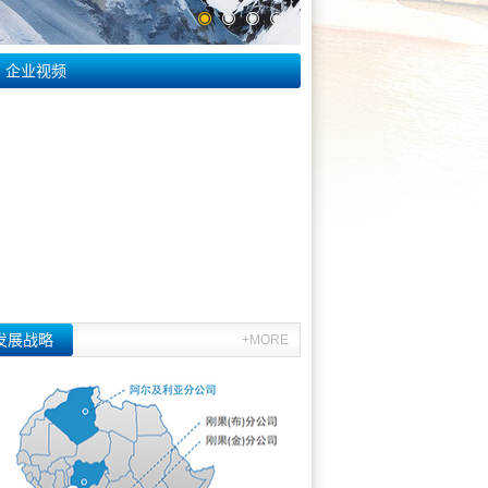
企业视频
发展战略
+MORE