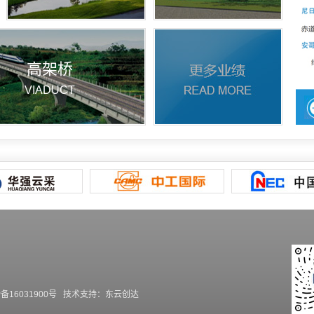
高架桥
VIADUCT
备16031900号 技术支持：
东云创达