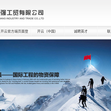
开云官方端页面登
开云（中国）
诚聘英才
联
录入口