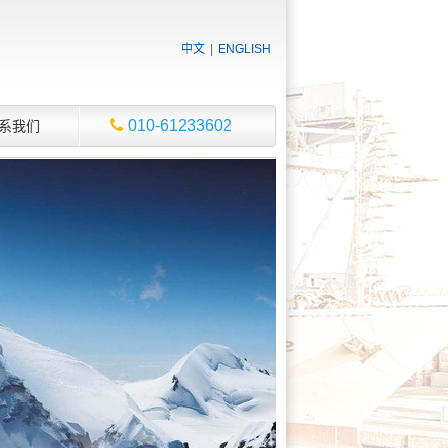
中文
|
ENGLISH
010-61233602
系我们