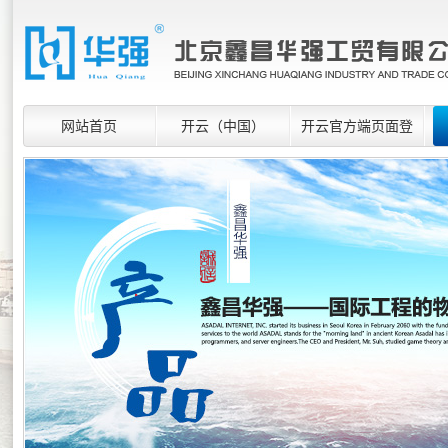
网站首页
开云（中国）
开云官方端页面登
录入口