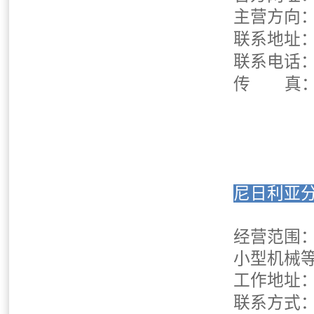
主营方向
联系地址：
联系电话：01
传 真：01
尼日利亚
经营范围
小型机械
工作地址：Plo
联系方式：0