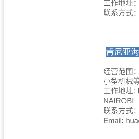
工作地址
联系方式：05
肯尼亚
经营范围
小型机械
工作地址: D
NAIROBI
联系方式：+25
Email: hu