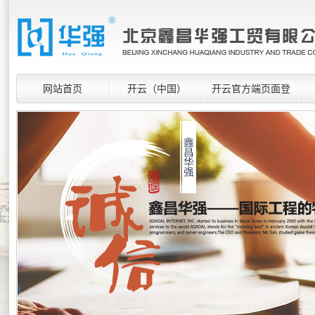
网站首页
开云（中国）
开云官方端页面登
录入口