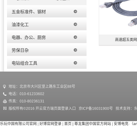
五金标准件、钢材
油漆化工
电器、办公、厨房
高速超五类网
劳保日杂
电钻组合工具
地址：北京市大兴区垡上路东工业区88号
电话：010-61233602
传真：010-80236131
版权所有©2016 开云官方端页面登录入口 京ICP备16031900号 技术支持：
乐玩中国有限公司官网
|
好博官网登录
|
首页 | 尊龙集团中国官方网站
|
安博电竞·（a